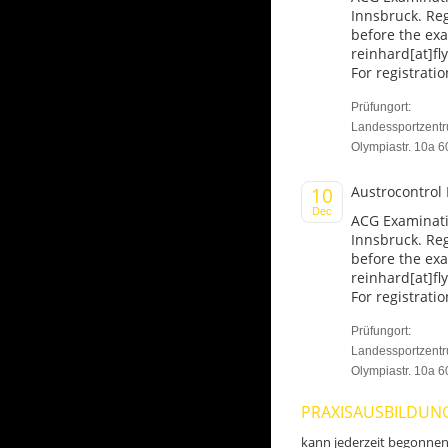
Innsbruck. Reg
before the ex
reinhard[at]fl
For registratio
Prüfungort:
Landessportzent
Olympiastr. 10a 6
Austrocontrol
10
Dec
ACG Examinati
Innsbruck. Reg
before the ex
reinhard[at]fl
For registratio
Prüfungort:
Landessportzent
Olympiastr. 10a 6
PRAXISAUSBILDUN
kann jederzeit begonnen