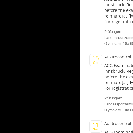
Innsbruck. Reg
before the ex
reinhard[at]fl
For registratio
Prüfungort:
Landessportzent
Olympiastr. 10a 6
Austrocontrol
15
Oct
ACG Examinati
Innsbruck. Reg
before the ex
reinhard[at]fl
For registratio
Prüfungort:
Landessportzent
Olympiastr. 10a 6
Austrocontrol
11
Nov
ACG Examinati