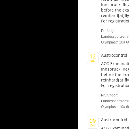
Innsbruck. Reg
before the ex
reinhard[at]fl
For registratio
Prüfungort:
Landessportzent
Olympiastr. 10a 6
Austrocontrol
12
Nov
ACG Examinati
Innsbruck. Reg
before the ex
reinhard[at]fl
For registratio
Prüfungort:
Landessportzent
Olympiastr. 10a 6
Austrocontrol
09
Dec
ACG Examinati