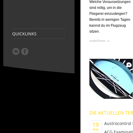
Welche Voraussetzungen
sind nötig, um in die
Fliegerei einzusteigen?
Bereits in wenigen Tagen
kannst du im Flugzeug
sitzen.
QUICKLINKS
weiterlesen →
DIE AKTUELLEN TER
Austrocontrol 
19
Aug
ACG Examinati