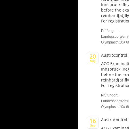
Innsbruck. Reg
before the ex
reinhard[at]fl
For registratio
Prüfungort:
Landessportzent
Olympiastr. 10a 6
Austrocontrol 
20
Aug
ACG Examinati
Innsbruck. Reg
before the ex
reinhard[at]fl
For registratio
Prüfungort:
Landessportzent
Olympiastr. 10a 6
Austrocontrol
16
Sep
ACG Examinati