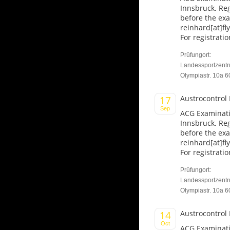
Innsbruck. Reg
before the ex
reinhard[at]fl
For registratio
Prüfungort:
Landessportzent
Olympiastr. 10a 6
Austrocontrol
17
Sep
ACG Examinati
Innsbruck. Reg
before the ex
reinhard[at]fl
For registratio
Prüfungort:
Landessportzent
Olympiastr. 10a 6
Austrocontrol
14
Oct
ACG Examinati